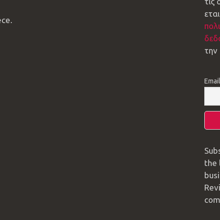
τις
εται
ece.
πολ
δεδ
την
Emai
Subs
the 
busi
Rev
comp